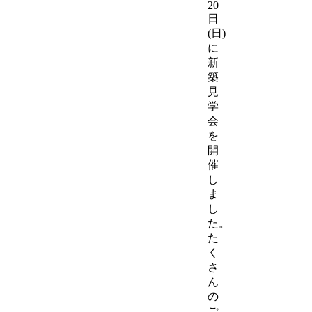
20
日
(日)
に
新
築
見
学
会
を
開
催
し
ま
し
た。
た
く
さ
ん
の
ご